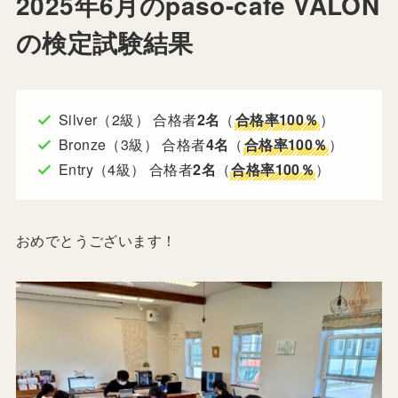
2025年6月のpaso-cafe VALON
の検定試験結果
Silver（2級） 合格者
2名
（
合格率100％
）
Bronze（3級） 合格者
4名
（
合格率100％
）
Entry（4級） 合格者
2名
（
合格率100％
）
おめでとうございます！